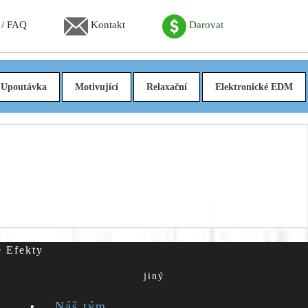
 / FAQ
Kontakt
Darovat
Upoutávka
Motivující
Relaxační
Elektronické EDM
é Efekty
jiný
Náš tým