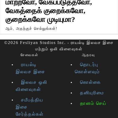
மாற்றவோ, வேகப்படுத்தவோ,
வேகத்தைக் குறைக்கவோ,
குறைக்கவோ முடியுமா?
ஆம், அதற்குச் செல்லுங்கள்!
©2026 Fesliyan Studios Inc. - ராயல்டி இலவச இசை
மற்றும் ஒலி விளைவுகள்
சேவைகள்
ஆதரவு
ராயல்டி
தொடர்பு
இலவச இசை
கொள்ளவும்
இலவச ஒலி
கொள்கை
விளைவுகள்
தனியுரிமை
சமீபத்திய
தானம் செய்
இசை
சேர்த்தல்கள்