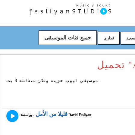
جميع فئات الموسيقى
عيد
تجاري
موسيقى البوب ​​حزينة ولكن متفائلة 8 بت.
قليلا من الأمل
- بواسطة David Fesliyan