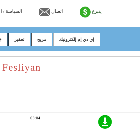
يتبرع
اتصال
السياسة / ال
إي دي إم إلكترونيك
مريح
تحفيز
جَ
تحميل "A Bit Of Hope" بوا
03:04