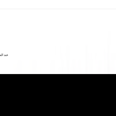
تتوفر إصدارات WAV أو STEM (الأدوات ال