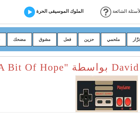
أسئلة الشائعة
الملوك الموسيقى الحرة
رَّار
ملحمي
حزين
فعل
مشوق
مضحك
س
سطة David Fesliyan