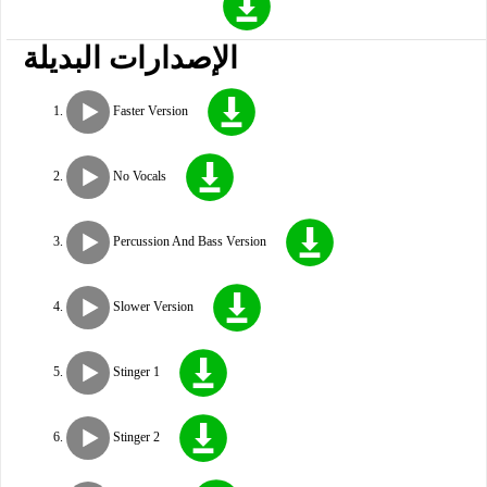
الإصدارات البديلة
Faster Version
No Vocals
Percussion And Bass Version
Slower Version
Stinger 1
Stinger 2