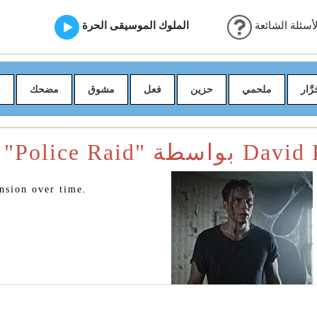
أسئلة الشائعة
الملوك الموسيقى الحرة
رَّار
ملحمي
حزين
فعل
مشوق
مضحك
س
 بواسطة David Robson
ension over time.