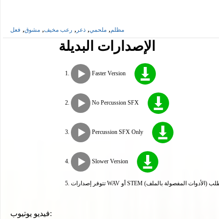
,
,
,
,
,
مظلم
ملحمي
ذعر
رعب مخيف
مشوق
فعل
الإصدارات البديلة
Faster Version
No Percussion SFX
Percussion SFX Only
Slower Version
مفصولة بالملف) عند الطلب
فيديو يوتيوب: