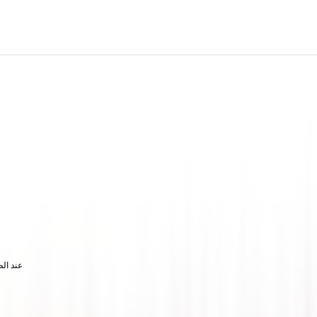
تتوفر إصدارات WAV أو STEM (الأدوات ال