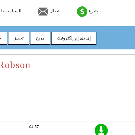
يتبرع
اتصال
السياسة / ال
إي دي إم إلكترونيك
مريح
تحفيز
جَ
تحميل "Police Raid"
04:57