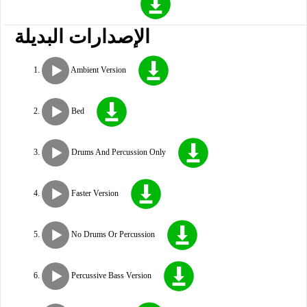
الإصدارات البديلة
Ambient Version
Bed
Drums And Percussion Only
Faster Version
No Drums Or Percussion
Percussive Bass Version