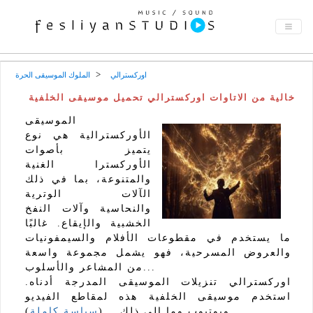
اوركسترالي
الملوك الموسيقى الحرة
خالية من الاتاوات اوركسترالي تحميل موسيقى الخلفية
الموسيقى
الأوركسترالية هي نوع
يتميز بأصوات
الأوركسترا الغنية
والمتنوعة، بما في ذلك
الآلات الوترية
والنحاسية وآلات النفخ
الخشبية والإيقاع. غالبًا
ما يستخدم في مقطوعات الأفلام والسيمفونيات
والعروض المسرحية، فهو يشمل مجموعة واسعة
من المشاعر والأسلوب...
اوركسترالي تنزيلات الموسيقى المدرجة أدناه.
استخدم موسيقى الخلفية هذه لمقاطع الفيديو
ويوتيوب وما إلى ذلك... (
سياسة كاملة
)