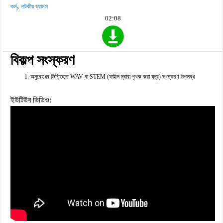
,
কর্ম
নাটকীয় ড্রামস
02:08
বিকল্প সংস্করণ
অনুরোধের ভিত্তিতে WAV বা STEM (ফাইল দ্বারা পৃথক করা যন্ত্র) সংস্করণ উপলব্ধ
ইউটিউব ভিডিও: