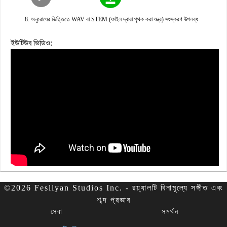
অনুরোধের ভিত্তিতে WAV বা STEM (ফাইল দ্বারা পৃথক করা যন্ত্র) সংস্করণ উপলব্ধ
ইউটিউব ভিডিও:
©2026 Fesliyan Studios Inc. - রয়্যালটি বিনামূল্যে সঙ্গীত এবং
শব্দ প্রভাব
সেবা
সমর্থন