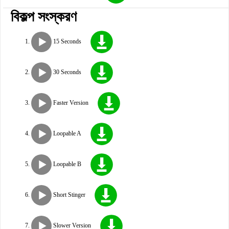
বিকল্প সংস্করণ
15 Seconds
30 Seconds
Faster Version
Loopable A
Loopable B
Short Stinger
Slower Version