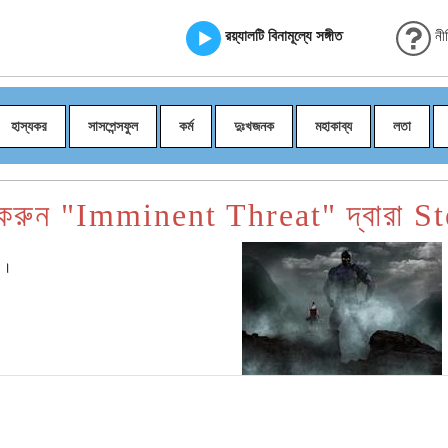
রয়্যালটি বিনামূল্যে সঙ্গীত
নী
হাস্যকর
সাসপেন্সফুল
কর্ম
দুঃখজনক
মহাকাব্য
লতা
করুন "Imminent Threat" দ্বারা 
য়।