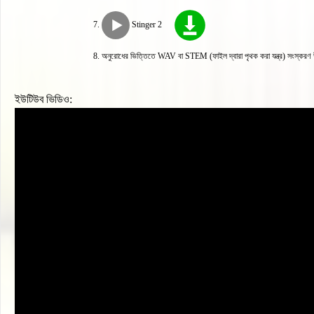
Stinger 2
অনুরোধের ভিত্তিতে WAV বা STEM (ফাইল দ্বারা পৃথক করা যন্ত্র) সংস্করণ 
ইউটিউব ভিডিও: