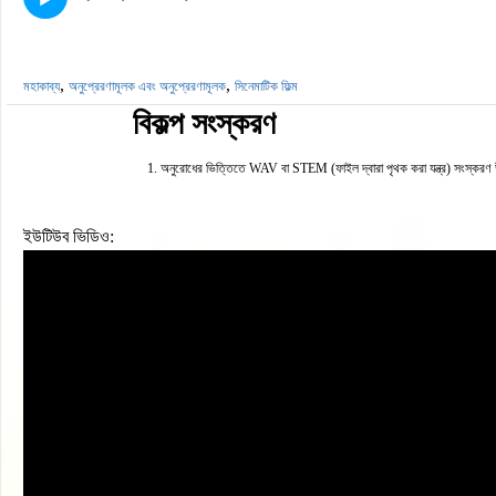
,
,
মহাকাব্য
অনুপ্রেরণামূলক এবং অনুপ্রেরণামূলক
সিনেমাটিক ফিল্ম
বিকল্প সংস্করণ
অনুরোধের ভিত্তিতে WAV বা STEM (ফাইল দ্বারা পৃথক করা যন্ত্র) সংস্করণ 
ইউটিউব ভিডিও: