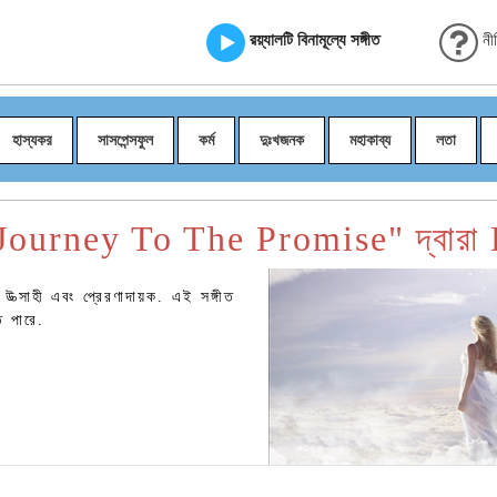
রয়্যালটি বিনামূল্যে সঙ্গীত
নী
হাস্যকর
সাসপেন্সফুল
কর্ম
দুঃখজনক
মহাকাব্য
লতা
Journey To The Promise" দ্বারা
 উত্সাহী এবং প্রেরণাদায়ক. এই সঙ্গীত
ে পারে.