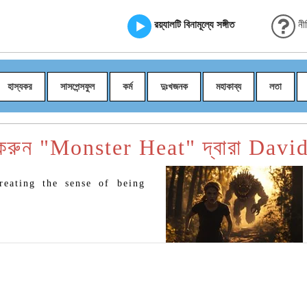
রয়্যালটি বিনামূল্যে সঙ্গীত
নী
হাস্যকর
সাসপেন্সফুল
কর্ম
দুঃখজনক
মহাকাব্য
লতা
করুন "Monster Heat" দ্বারা Davi
reating the sense of being