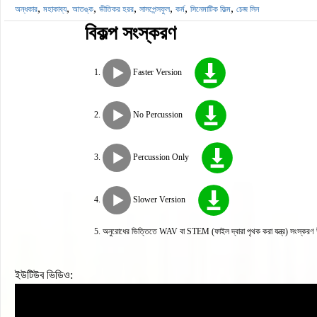
,
,
,
,
,
,
,
অন্ধকার
মহাকাব্য
আতঙ্ক
ভীতিকর হরর
সাসপেন্সফুল
কর্ম
সিনেমাটিক ফিল্ম
চেজ সিন
বিকল্প সংস্করণ
Faster Version
No Percussion
Percussion Only
Slower Version
অনুরোধের ভিত্তিতে WAV বা STEM (ফাইল দ্বারা পৃথক করা যন্ত্র) সংস্করণ 
ইউটিউব ভিডিও: