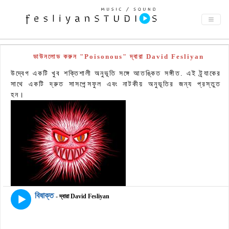
ডাউনলোড করুন "Poisonous" দ্বারা David Fesliyan
উদ্বেগ একটি খুব শক্তিশালী অনুভূতি সঙ্গে আতঙ্কিত সঙ্গীত. এই ট্র্যাকের
সাথে একটি দ্রুত সাসপেন্সফুল এবং নাটকীয় অনুভূতির জন্য প্রস্তুত
হন।
বিষাক্ত
- দ্বারা David Fesliyan