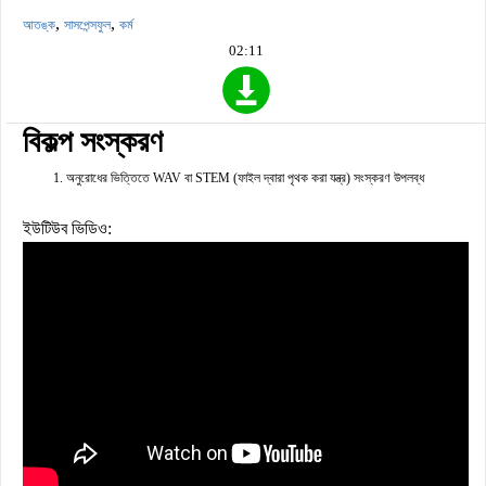
,
,
আতঙ্ক
সাসপেন্সফুল
কর্ম
02:11
বিকল্প সংস্করণ
অনুরোধের ভিত্তিতে WAV বা STEM (ফাইল দ্বারা পৃথক করা যন্ত্র) সংস্করণ উপলব্ধ
ইউটিউব ভিডিও: