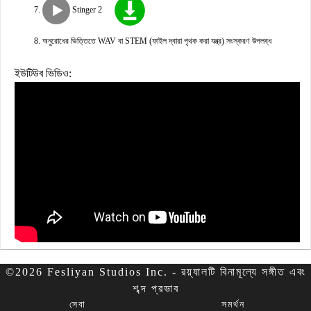
Stinger 2
অনুরোধের ভিত্তিতে WAV বা STEM (ফাইল দ্বারা পৃথক করা যন্ত্র) সংস্করণ উপলব্ধ
ইউটিউব ভিডিও:
©2026 Fesliyan Studios Inc. - রয়্যালটি বিনামূল্যে সঙ্গীত এবং
শব্দ প্রভাব
সেবা
সমর্থন