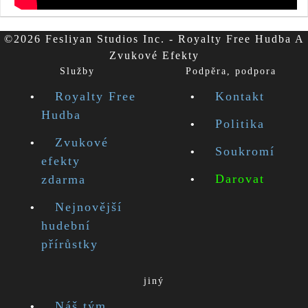
©2026 Fesliyan Studios Inc. - Royalty Free Hudba A
Zvukové Efekty
Služby
Podpěra, podpora
Royalty Free
Kontakt
Hudba
Politika
Zvukové
Soukromí
efekty
Darovat
zdarma
Nejnovější
hudební
přírůstky
jiný
Náš tým