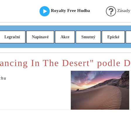
Royalty Free Hudba
Zásady
Legrační
Napínavé
Akce
Smutný
Epické
ancing In The Desert" podle 
chu