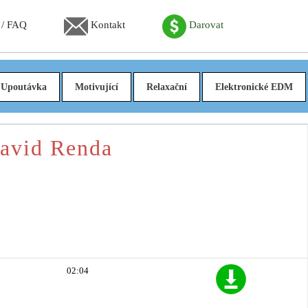
 / FAQ
Kontakt
Darovat
Upoutávka
Motivující
Relaxační
Elektronické EDM
David Renda
02:04