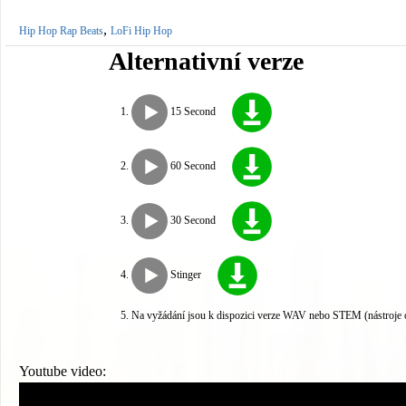
,
Hip Hop Rap Beats
LoFi Hip Hop
Alternativní verze
15 Second
60 Second
30 Second
Stinger
Na vyžádání jsou k dispozici verze WAV nebo STEM (nástroje 
Youtube video: