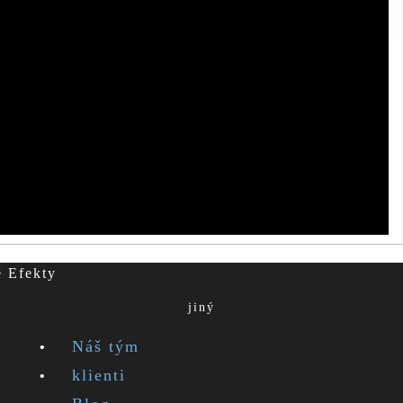
é Efekty
jiný
Náš tým
klienti