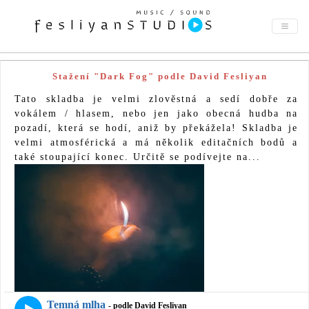
Stažení "Dark Fog" podle David Fesliyan
Tato skladba je velmi zlověstná a sedí dobře za
vokálem / hlasem, nebo jen jako obecná hudba na
pozadí, která se hodí, aniž by překážela! Skladba je
velmi atmosférická a má několik editačních bodů a
také stoupající konec. Určitě se podívejte na...
Temná mlha
- podle David Fesliyan