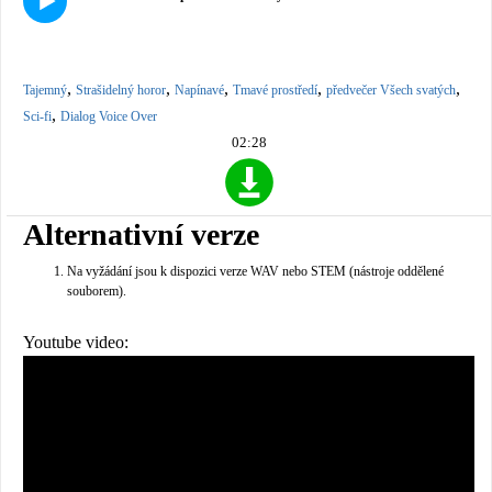
,
,
,
,
,
Tajemný
Strašidelný horor
Napínavé
Tmavé prostředí
předvečer Všech svatých
,
Sci-fi
Dialog Voice Over
02:28
Alternativní verze
Na vyžádání jsou k dispozici verze WAV nebo STEM (nástroje oddělené
souborem).
Youtube video: