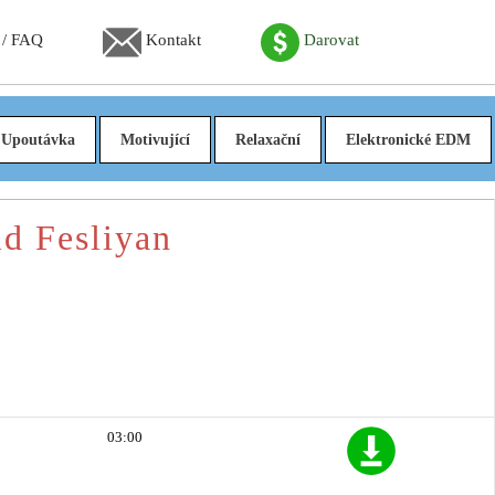
 / FAQ
Kontakt
Darovat
Upoutávka
Motivující
Relaxační
Elektronické EDM
d Fesliyan
03:00