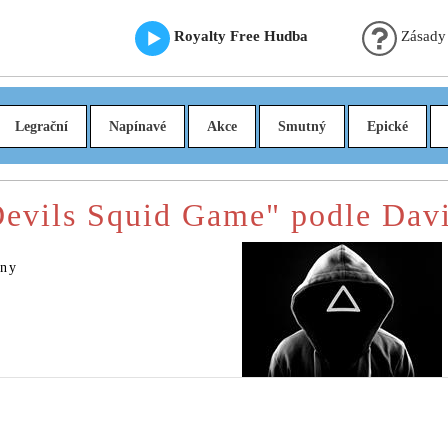
Royalty Free Hudba
Zásady
Legrační
Napínavé
Akce
Smutný
Epické
Devils Squid Game" podle Davi
bny