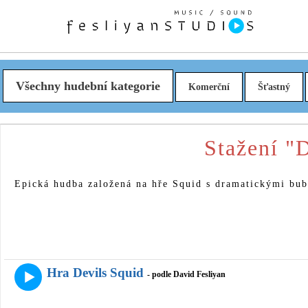
Všechny hudební kategorie
Komerční
Šťastný
Stažení "
Epická hudba založená na hře Squid s dramatickými bu
Hra Devils Squid
- podle David Fesliyan