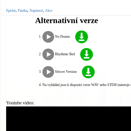
,
,
,
Epické
Panika
Napínavé
Akce
Alternativní verze
No Drums
Rhythmic Bed
Slower Version
Na vyžádání jsou k dispozici verze WAV nebo STEM (nástroje 
Youtube video: