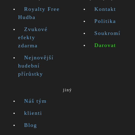
Royalty Free
Kontakt
Hudba
Politika
Zvukové
Soukromí
efekty
Darovat
zdarma
Nejnovější
hudební
přírůstky
jiný
Náš tým
klienti
Blog