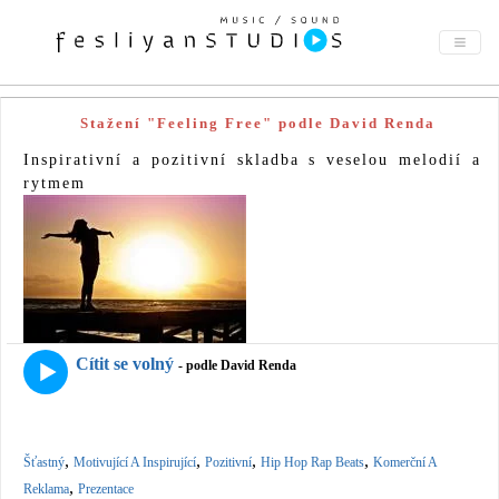
Stažení "Feeling Free" podle David Renda
Inspirativní a pozitivní skladba s veselou melodií a
rytmem
Cítit se volný
- podle David Renda
,
,
,
,
Šťastný
Motivující A Inspirující
Pozitivní
Hip Hop Rap Beats
Komerční A
,
Reklama
Prezentace