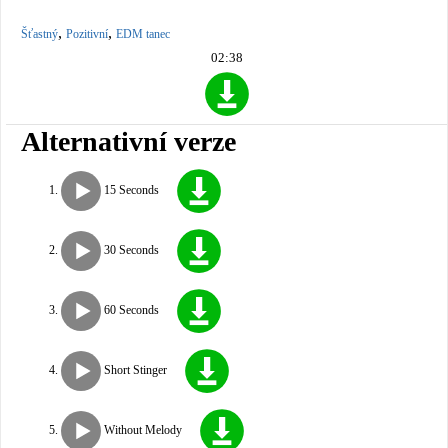
,
,
Šťastný
Pozitivní
EDM tanec
02:38
Alternativní verze
15 Seconds
30 Seconds
60 Seconds
Short Stinger
Without Melody