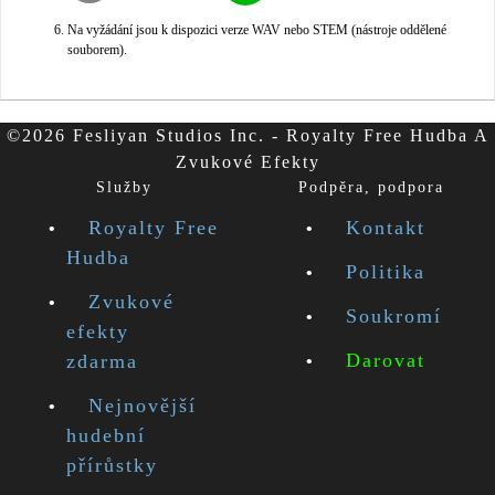
Na vyžádání jsou k dispozici verze WAV nebo STEM (nástroje oddělené
souborem).
©2026 Fesliyan Studios Inc. - Royalty Free Hudba A
Zvukové Efekty
Služby
Podpěra, podpora
Royalty Free
Kontakt
Hudba
Politika
Zvukové
Soukromí
efekty
Darovat
zdarma
Nejnovější
hudební
přírůstky