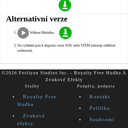
Alternativní verze
Without Melodies
Na vyžádání jsou k dispozici verze WAV nebo STEM (nástroje oddělené
souborem).
©2026 Fesliyan Studios Inc. - Royalty Free Hudba A
Zvukové Efekty
Služby
Podpěra, podpora
Royalty Free
Kontakt
Hudba
Politika
Zvukové
Soukromí
efekty