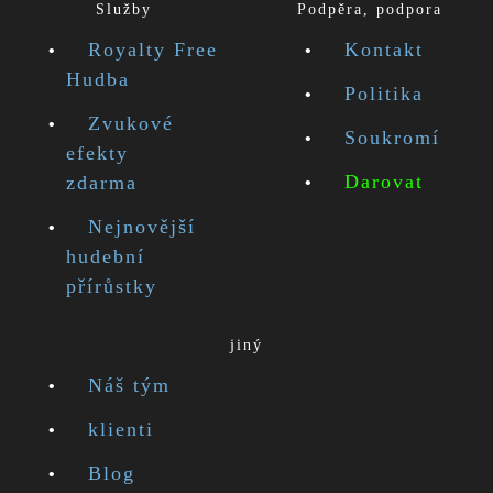
Služby
Podpěra, podpora
Royalty Free
Kontakt
Hudba
Politika
Zvukové
Soukromí
efekty
Darovat
zdarma
Nejnovější
hudební
přírůstky
jiný
Náš tým
klienti
Blog