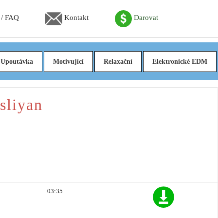
 / FAQ
Kontakt
Darovat
Upoutávka
Motivující
Relaxační
Elektronické EDM
sliyan
03:35