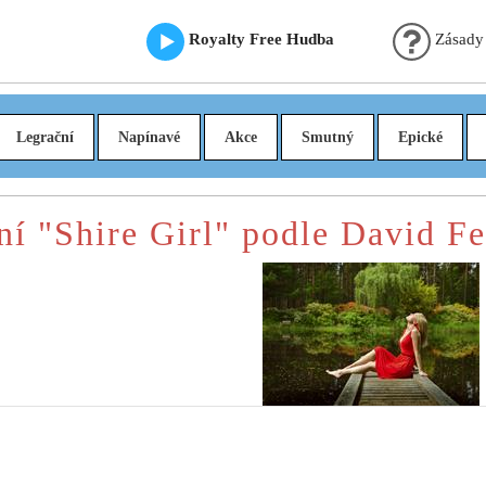
Royalty Free Hudba
Zásady
Legrační
Napínavé
Akce
Smutný
Epické
ní "Shire Girl" podle David Fe