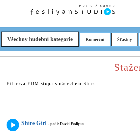
Všechny hudební kategorie
Komerční
Šťastný
Staže
Filmová EDM stopa s nádechem Shire.
Shire Girl
- podle David Fesliyan