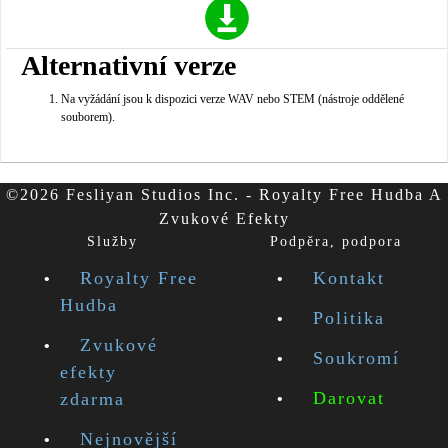
Alternativní verze
Na vyžádání jsou k dispozici verze WAV nebo STEM (nástroje oddělené
souborem).
©2026 Fesliyan Studios Inc. - Royalty Free Hudba A
Zvukové Efekty
Služby
Podpěra, podpora
Royalty Free
Kontakt
Hudba
Politika
Zvukové
Soukromí
efekty
Darovat
zdarma
Nejnovější