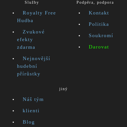
Služby
Podpěra, podpora
Royalty Free
Kontakt
Hudba
Politika
Zvukové
Soukromí
efekty
Darovat
zdarma
Nejnovější
hudební
přírůstky
jiný
Náš tým
klienti
Blog