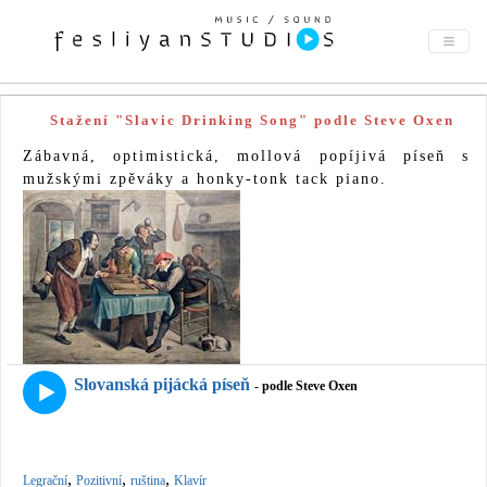
Stažení "Slavic Drinking Song" podle Steve Oxen
Zábavná, optimistická, mollová popíjivá píseň s
mužskými zpěváky a honky-tonk tack piano.
Slovanská pijácká píseň
- podle Steve Oxen
,
,
,
Legrační
Pozitivní
ruština
Klavír