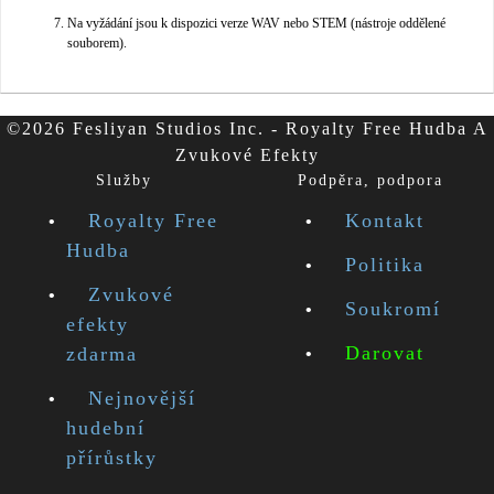
Na vyžádání jsou k dispozici verze WAV nebo STEM (nástroje oddělené
souborem).
©2026 Fesliyan Studios Inc. - Royalty Free Hudba A
Zvukové Efekty
Služby
Podpěra, podpora
Royalty Free
Kontakt
Hudba
Politika
Zvukové
Soukromí
efekty
Darovat
zdarma
Nejnovější
hudební
přírůstky