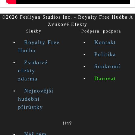
©2026 Fesliyan Studios Inc. - Royalty Free Hudba A
Zvukové Efekty
Služby
Podpěra, podpora
Royalty Free
Kontakt
Hudba
Politika
Zvukové
Soukromí
efekty
Darovat
zdarma
Nejnovější
hudební
přírůstky
jiný
Náš tým