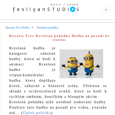
Royalty Free Hudba
Kreslená pohádka
Royalty Free Kreslená pohádka Hudba na pozadí ke
stažení
Kreslená hudba je
kategorie zábavné
hudby, která se hodí k
animaci. Kreslená
hudba je
vtipná/komediální
hudba, která doplňuje
hravé, zábavné a bláznivé scény. Většinou se
skládá z orchestrálních zvuků, které se hodí k
rychlým změnám, honičkám a hloupým akcím.
Kreslená pohádka níže uvedené stahování hudby.
Použijte tuto hudbu na pozadí pro videa, youtube
atd... (
Úplná politika
)