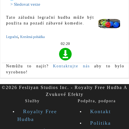
> Sledovat verze
Tato záludná legrační hudba může být
použita na pozadí zábavné komedie.
,
Legrační
Kreslená pohádka
02:20
Nemůžu to najít?
Kontaktujte nás
aby to bylo
vyrobeno!
©2026 Fesliyan Studios Inc. - Royalty Free Hudba A
Zvukové Efekty
Služby
Podpěra, podpora
Royalty Free
Kontakt
Hudba
Politika