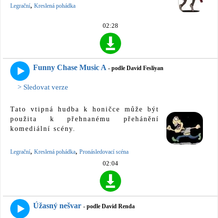
,
Legrační
Kreslená pohádka
02:28
Funny Chase Music A
- podle David Fesliyan
> Sledovat verze
Tato vtipná hudba k honičce může být
použita k přehnanému přehánění
komediální scény.
,
,
Legrační
Kreslená pohádka
Pronásledovací scéna
02:04
Úžasný nešvar
- podle David Renda