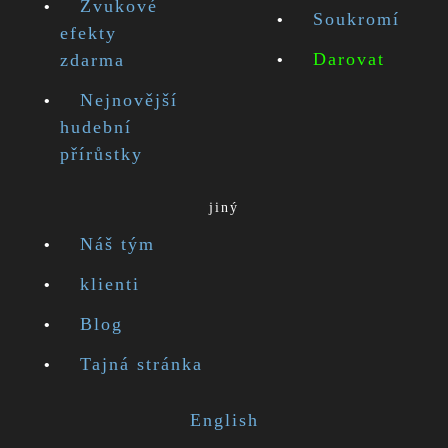
Zvukové
Soukromí
efekty
Darovat
zdarma
Nejnovější
hudební
přírůstky
jiný
Náš tým
klienti
Blog
Tajná stránka
English