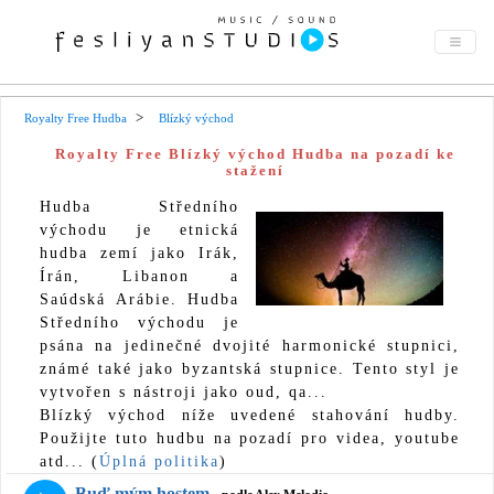
Royalty Free Hudba
Blízký východ
Royalty Free Blízký východ Hudba na pozadí ke
stažení
Hudba Středního
východu je etnická
hudba zemí jako Irák,
Írán, Libanon a
Saúdská Arábie. Hudba
Středního východu je
psána na jedinečné dvojité harmonické stupnici,
známé také jako byzantská stupnice. Tento styl je
vytvořen s nástroji jako oud, qa...
Blízký východ níže uvedené stahování hudby.
Použijte tuto hudbu na pozadí pro videa, youtube
atd... (
Úplná politika
)
Buď mým hostem