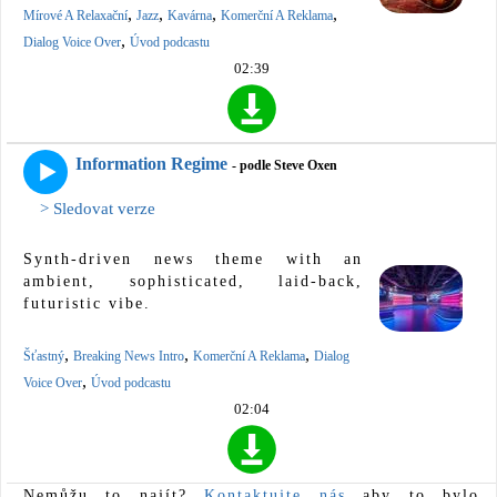
,
,
,
,
Mírové A Relaxační
Jazz
Kavárna
Komerční A Reklama
,
Dialog Voice Over
Úvod podcastu
02:39
Information Regime
- podle Steve Oxen
> Sledovat verze
Synth-driven news theme with an
ambient, sophisticated, laid-back,
futuristic vibe.
,
,
,
Šťastný
Breaking News Intro
Komerční A Reklama
Dialog
,
Voice Over
Úvod podcastu
02:04
Nemůžu to najít?
Kontaktujte nás
aby to bylo