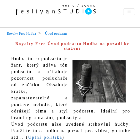
Royalty Free Hudba
Úvod podcastu
Royalty Free Úvod podcastu Hudba na pozadí ke
stažení
Hudba intro podcastu je
žánr, který udává tón
podcastu a přitahuje
pozornost posluchače
od začátku. Obsahuje
krátké,
zapamatovatelné a
poutavé melodie, které
odrážejí téma a styl podcastu. Ideální pro
branding a uznání, podcasty a...
Úvod podcastu níže uvedené stahování hudby.
Použijte tuto hudbu na pozadí pro videa, youtube
atd... (
Úplná politika
)