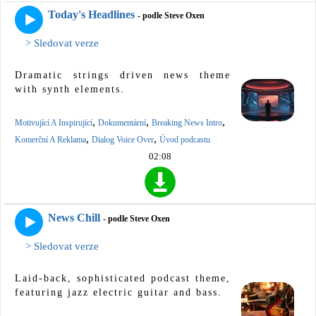
Today's Headlines
- podle Steve Oxen
> Sledovat verze
Dramatic strings driven news theme
with synth elements.
,
,
,
Motivující A Inspirující
Dokumentární
Breaking News Intro
,
,
Komerční A Reklama
Dialog Voice Over
Úvod podcastu
02:08
News Chill
- podle Steve Oxen
> Sledovat verze
Laid-back, sophisticated podcast theme,
featuring jazz electric guitar and bass.