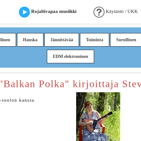
Rojaltivapaa musiikki
Käytäntö / UKK
linen
Hauska
Jännittävää
Toiminta
Surullinen
EDM elektroninen
 "Balkan Polka" kirjoittaja St
-soolon kanssa.