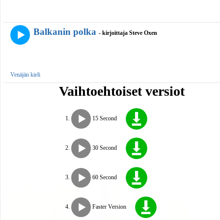
Balkanin polka
- kirjoittaja Steve Oxen
Venäjän kieli
Vaihtoehtoiset versiot
15 Second
30 Second
60 Second
Faster Version