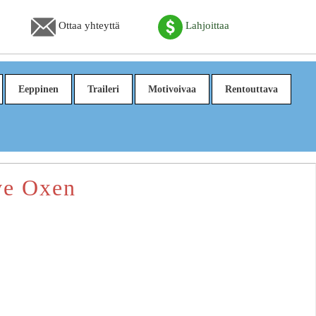
Ottaa yhteyttä
Lahjoittaa
Eeppinen
Traileri
Motivoivaa
Rentouttava
eve Oxen