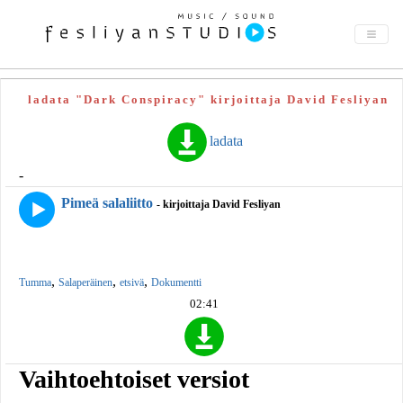
ladata "Dark Conspiracy" kirjoittaja David Fesliyan
ladata
-
Pimeä salaliitto
- kirjoittaja David Fesliyan
,
,
,
Tumma
Salaperäinen
etsivä
Dokumentti
02:41
Vaihtoehtoiset versiot