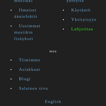
musiikki
yhteyttä
Ilmaiset
Käytäntö
ääniefektit
Yksityisyys
Uusimmat
Lahjoittaa
musiikin
lisäykset
muu
Tiimimme
Asiakkaat
Blogi
Salainen sivu
English