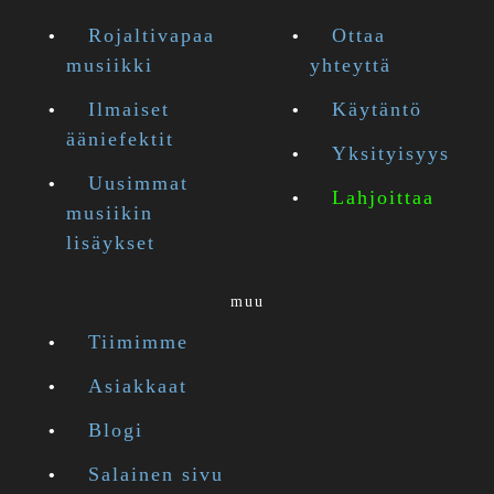
Rojaltivapaa
Ottaa
musiikki
yhteyttä
Ilmaiset
Käytäntö
ääniefektit
Yksityisyys
Uusimmat
Lahjoittaa
musiikin
lisäykset
muu
Tiimimme
Asiakkaat
Blogi
Salainen sivu