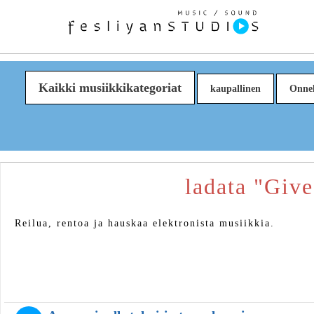
Kaikki musiikkikategoriat
kaupallinen
Onnel
ladata "Giv
Reilua, rentoa ja hauskaa elektronista musiikkia.