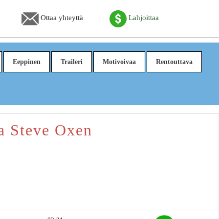
Ottaa yhteyttä
Lahjoittaa
Eeppinen
Traileri
Motivoivaa
Rentouttava
ja Steve Oxen