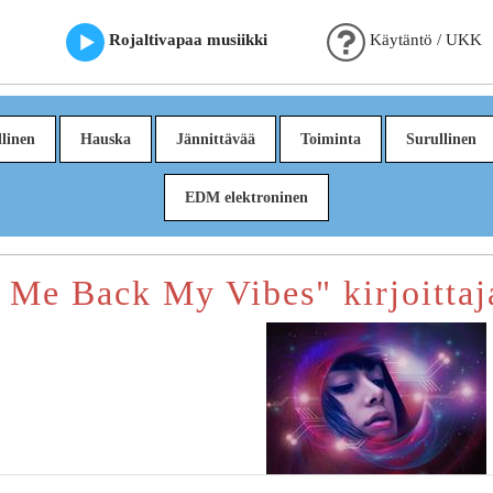
Rojaltivapaa musiikki
Käytäntö / UKK
linen
Hauska
Jännittävää
Toiminta
Surullinen
EDM elektroninen
e Me Back My Vibes" kirjoitta