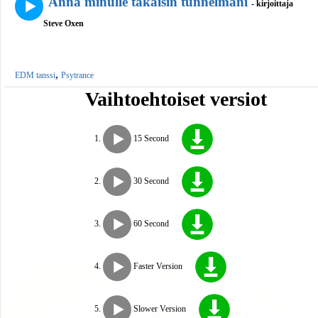
Anna minulle takaisin tunnelmani
- kirjoittaja
Steve Oxen
,
EDM tanssi
Psytrance
Vaihtoehtoiset versiot
15 Second
30 Second
60 Second
Faster Version
Slower Version