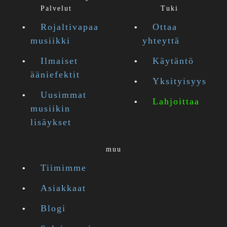
Palvelut
Tuki
Rojaltivapaa
Ottaa
musiikki
yhteyttä
Ilmaiset
Käytäntö
ääniefektit
Yksityisyys
Uusimmat
Lahjoittaa
musiikin
lisäykset
muu
Tiimimme
Asiakkaat
Blogi