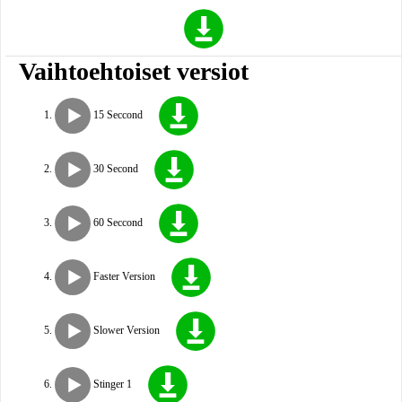
Vaihtoehtoiset versiot
15 Seccond
30 Second
60 Seccond
Faster Version
Slower Version
Stinger 1