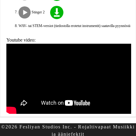
Stinger 2
WAV- tai STEM-versiot (tiedostolla erotetut instrumentit) saatavilla pyynnöstä
Youtube video:
©2026 Fesliyan Studios Inc. - Rojaltivapaat Musiikki
ja ääniefektit