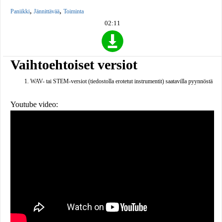
,
,
Paniikki
Jännittävää
Toiminta
02:11
Vaihtoehtoiset versiot
WAV- tai STEM-versiot (tiedostolla erotetut instrumentit) saatavilla pyynnöstä
Youtube video: