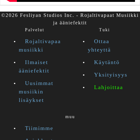
©2026 Fesliyan Studios Inc. - Rojaltivapaat Musiikki
ja ääniefektit
Palvelut
Tuki
Rojaltivapaa
Ottaa
musiikki
yhteyttä
Ilmaiset
Käytäntö
ääniefektit
Yksityisyys
Uusimmat
Lahjoittaa
musiikin
lisäykset
muu
Tiimimme