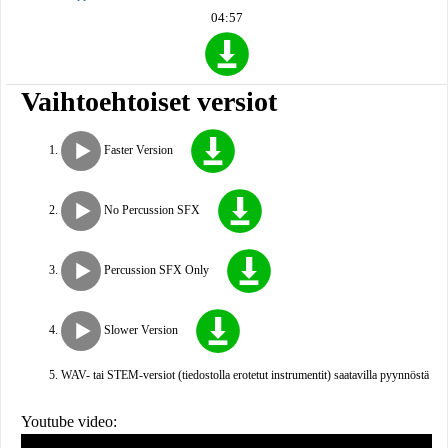
04:57
Vaihtoehtoiset versiot
Faster Version
No Percussion SFX
Percussion SFX Only
Slower Version
WAV- tai STEM-versiot (tiedostolla erotetut instrumentit) saatavilla pyynnöstä
Youtube video: