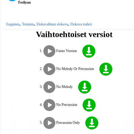
Fesliyan
,
,
,
Eeppinen
Toiminta
Elokuvallinen elokuva
Elokuva traileri
Vaihtoehtoiset versiot
Faster Version
No Melody Or Percussion
No Melody
No Percussion
Percussion Only