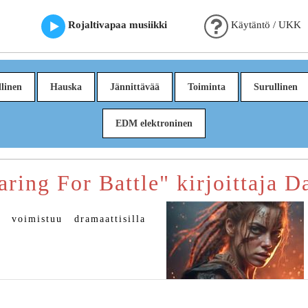
Rojaltivapaa musiikki
Käytäntö / UKK
linen
Hauska
Jännittävää
Toiminta
Surullinen
EDM elektroninen
aring For Battle" kirjoittaja D
 voimistuu dramaattisilla