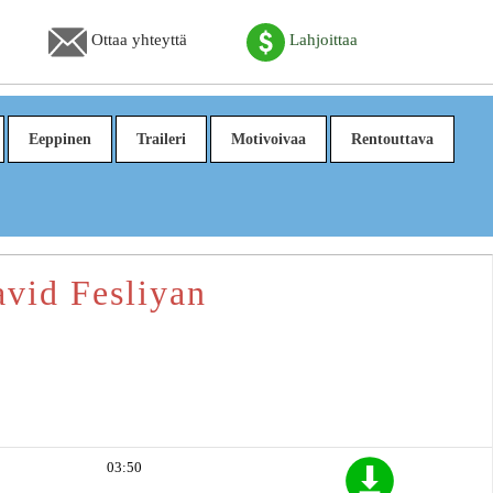
Ottaa yhteyttä
Lahjoittaa
Eeppinen
Traileri
Motivoivaa
Rentouttava
avid Fesliyan
03:50