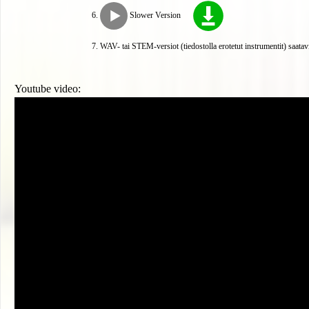
Slower Version
WAV- tai STEM-versiot (tiedostolla erotetut instrumentit) saatav
Youtube video: