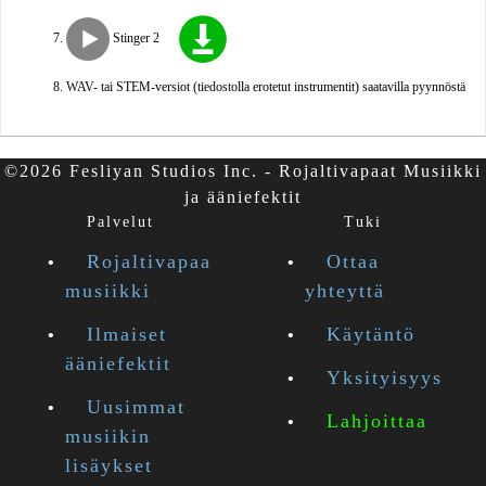
Stinger 2
WAV- tai STEM-versiot (tiedostolla erotetut instrumentit) saatavilla pyynnöstä
©2026 Fesliyan Studios Inc. - Rojaltivapaat Musiikki
ja ääniefektit
Palvelut
Tuki
Rojaltivapaa
Ottaa
musiikki
yhteyttä
Ilmaiset
Käytäntö
ääniefektit
Yksityisyys
Uusimmat
Lahjoittaa
musiikin
lisäykset