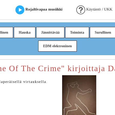
Rojaltivapaa musiikki
Käytäntö / UKK
linen
Hauska
Jännittävää
Toiminta
Surullinen
EDM elektroninen
ne Of The Crime" kirjoittaja 
aperäisellä virtauksella.