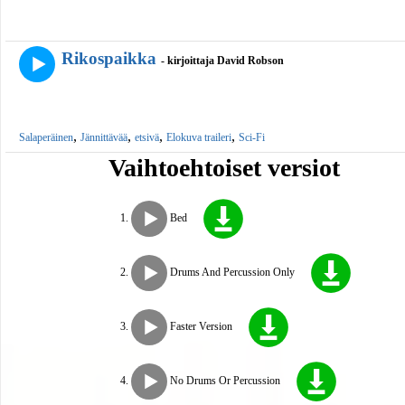
Rikospaikka
- kirjoittaja David Robson
,
,
,
,
Salaperäinen
Jännittävää
etsivä
Elokuva traileri
Sci-Fi
Vaihtoehtoiset versiot
Bed
Drums And Percussion Only
Faster Version
No Drums Or Percussion