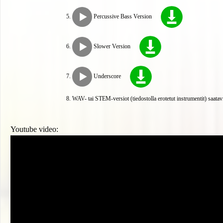
Percussive Bass Version
Slower Version
Underscore
WAV- tai STEM-versiot (tiedostolla erotetut instrumentit) saatav
Youtube video: