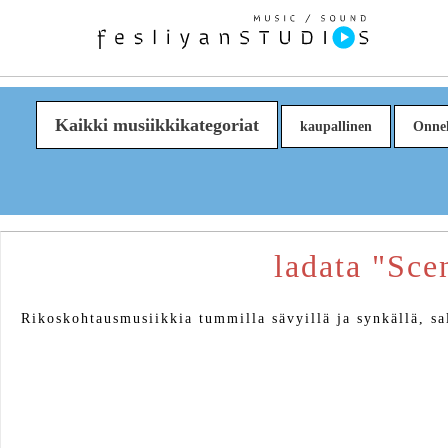
Kaikki musiikkikategoriat
kaupallinen
Onnel
ladata "Sce
Rikoskohtausmusiikkia tummilla sävyillä ja synkällä, sal