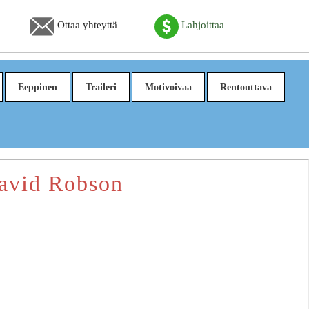
Ottaa yhteyttä
Lahjoittaa
Eeppinen
Traileri
Motivoivaa
Rentouttava
David Robson