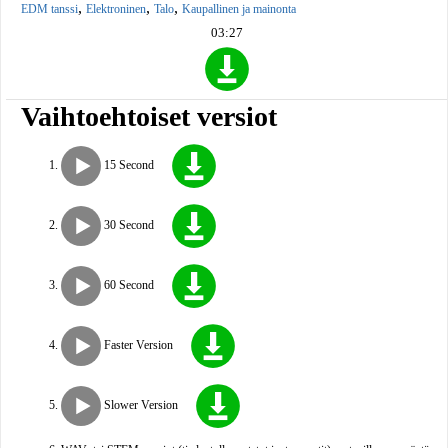
,
,
,
EDM tanssi
Elektroninen
Talo
Kaupallinen ja mainonta
03:27
Vaihtoehtoiset versiot
15 Second
30 Second
60 Second
Faster Version
Slower Version