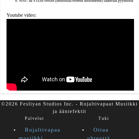
WAV- tai STEM-versiot (tiedostolla erotetut instrumentit) saatavilla pyynnöstä
Youtube video:
©2026 Fesliyan Studios Inc. - Rojaltivapaat Musiikki
ja ääniefektit
Palvelut
Tuki
Rojaltivapaa
Ottaa
musiikki
yhteyttä