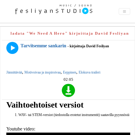
ladata "We Need A Hero" kirjoittaja David Fesliyan
Tarvitsemme sankarin
- kirjoittaja David Fesliyan
,
,
,
Jännittävää
Motivoivaa ja inspiroivaa
Eeppinen
Elokuva traileri
02:05
Vaihtoehtoiset versiot
WAV- tai STEM-versiot (tiedostolla erotetut instrumentit) saatavilla pyynnöstä
Youtube video: