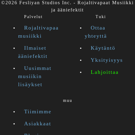
©2026 Fesliyan Studios Inc. - Rojaltivapaat Musiikki
ja ääniefektit
Palvelut
Tuki
Rojaltivapaa
Ottaa
musiikki
yhteyttä
Ilmaiset
Käytäntö
ääniefektit
Yksityisyys
Uusimmat
Lahjoittaa
musiikin
lisäykset
muu
Tiimimme
Asiakkaat