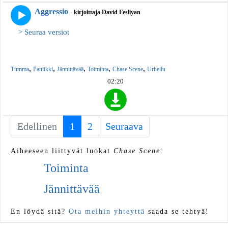
Aggressio
- kirjoittaja David Fesliyan
> Seuraa versiot
,
,
,
,
,
Tumma
Paniikki
Jännittävää
Toiminta
Chase Scene
Urheilu
02:20
Edellinen
1
(current)
2
Seuraava
Aiheeseen liittyvät luokat
Chase Scene
:
Toiminta
Jännittävää
En löydä sitä?
Ota meihin yhteyttä
saada se tehtyä!