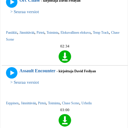
Orc Chase
- kirjoittaja David Fesliyan
> Seuraa versiot
,
,
,
,
,
,
Paniikki
Jännittävää
Pirteä
Toiminta
Elokuvallinen elokuva
Temp Track
Chase
Scene
02:34
Assault Encounter
- kirjoittaja David Fesliyan
> Seuraa versiot
,
,
,
,
,
Eeppinen
Jännittävää
Pirteä
Toiminta
Chase Scene
Urheilu
03:00