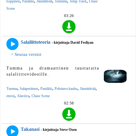
,
,
,
,
,
Eeppinen
Paniikki
Jännittävää
Toiminta
Temp Track
Chase
Scene
03:26
Salaliittoteoria
- kirjoittaja David Fesliyan
> Seuraa versiot
Tumma ja dramaattinen taustaraita
salaliittovideoille.
,
,
,
,
,
Tumma
Salaperäinen
Paniikki
Pelottava kauhu
Jännittävää
,
,
etsivä
Alaviiva
Chase Scene
02:58
Takanasi
- kirjoittaja Steve Oxen