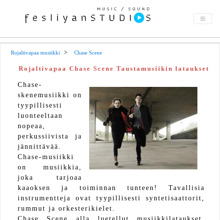
Rojaltivapaa musiikki
Chase Scene
Rojaltivapaa Chase Scene Taustamusiikin lataukset
Chase-
skenemusiikki on
tyypillisesti
luonteeltaan
nopeaa,
perkussiivista ja
jännittävää.
Chase-musiikki
on musiikkia,
joka tarjoaa
kaaoksen ja toiminnan tunteen! Tavallisia
instrumentteja ovat tyypillisesti syntetisaattorit,
rummut ja orkesterikielet.
Chase Scene alla luetellut musiikkilataukset.