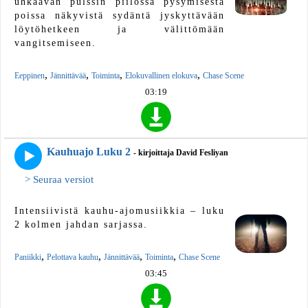
uhkaavan pulssin piilossa pysymisestä
poissa näkyvistä sydäntä jyskyttävään
löytöhetkeen ja välittömään
vangitsemiseen.
,
,
,
,
Eeppinen
Jännittävää
Toiminta
Elokuvallinen elokuva
Chase Scene
03:19
Kauhuajo Luku 2
- kirjoittaja David Fesliyan
> Seuraa versiot
Intensiivistä kauhu-ajomusiikkia – luku
2 kolmen jahdan sarjassa.
,
,
,
,
Paniikki
Pelottava kauhu
Jännittävää
Toiminta
Chase Scene
03:45