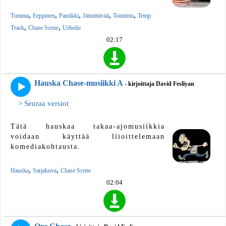
,
,
,
,
,
Tumma
Eeppinen
Paniikki
Jännittävää
Toiminta
Temp
,
,
Track
Chase Scene
Urheilu
02:17
Hauska Chase-musiikki A
- kirjoittaja David Fesliyan
> Seuraa versiot
Tätä hauskaa takaa-ajomusiikkia
voidaan käyttää liioittelemaan
komediakohtausta.
,
,
Hauska
Sarjakuva
Chase Scene
02:04