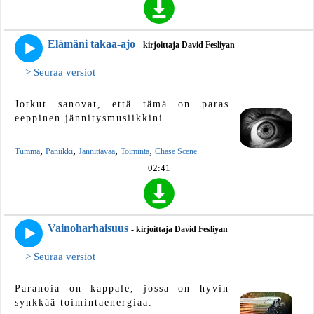
Elämäni takaa-ajo
- kirjoittaja David Fesliyan
> Seuraa versiot
Jotkut sanovat, että tämä on paras
eeppinen jännitysmusiikkini.
,
,
,
,
Tumma
Paniikki
Jännittävää
Toiminta
Chase Scene
02:41
Vainoharhaisuus
- kirjoittaja David Fesliyan
> Seuraa versiot
Paranoia on kappale, jossa on hyvin
synkkää toimintaenergiaa.