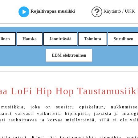
Rojaltivapaa musiikki
Käytäntö / UKK
linen
Hauska
Jännittävää
Toiminta
Surullinen
EDM elektroninen
aa LoFi Hip Hop Taustamusiiki
 musiikkia, joka on suosittu opiskeluun, nukkumise
anut vahvasti vaikutteita hiphopista, jazzista ja analogi
ti rauhoittavaa ja korvaa miellyttävää, sillä ei ole vali
kilataukset. Käytä tätä taustamusiikkia videoihin, yout