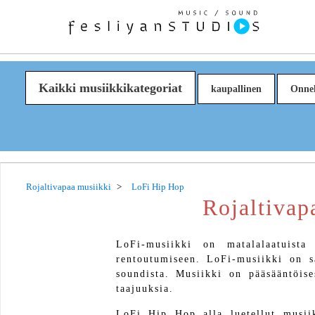
Kaikki musiikkikategoriat
kaupallinen
Onnel
Rojaltivapaa musiikki
LoFi Hip Hop
Rojaltivap
LoFi-musiikki on matalalaatuista
rentoutumiseen. LoFi-musiikki on sa
soundista. Musiikki on pääsääntöises
taajuuksia.
LoFi Hip Hop alla luetellut musiik