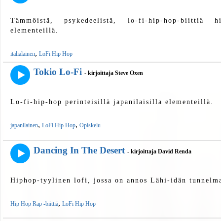
Tämmöistä, psykedeelistä, lo-fi-hip-hop-biittiä hie
elementeillä.
,
italialainen
LoFi Hip Hop
Tokio Lo-Fi
- kirjoittaja Steve Oxen
Lo-fi-hip-hop perinteisillä japanilaisilla elementeillä.
,
,
japanilainen
LoFi Hip Hop
Opiskelu
Dancing In The Desert
- kirjoittaja David Renda
Hiphop-tyylinen lofi, jossa on annos Lähi-idän tunnelm
,
Hip Hop Rap -biittiä
LoFi Hip Hop