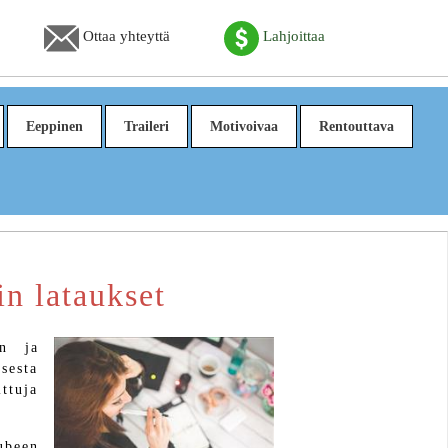
Ottaa yhteyttä
Lahjoittaa
Eeppinen
Traileri
Motivoivaa
Rentouttava
n lataukset
en ja
sesta
ttuja
ubeen