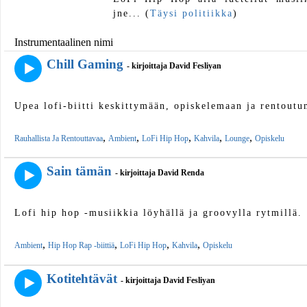
jne... (
Täysi politiikka
)
Instrumentaalinen nimi
Chill Gaming
- kirjoittaja David Fesliyan
Upea lofi-biitti keskittymään, opiskelemaan ja rentout
,
,
,
,
,
Rauhallista Ja Rentouttavaa
Ambient
LoFi Hip Hop
Kahvila
Lounge
Opiskelu
Sain tämän
- kirjoittaja David Renda
Lofi hip hop -musiikkia löyhällä ja groovylla rytmillä.
,
,
,
,
Ambient
Hip Hop Rap -biittiä
LoFi Hip Hop
Kahvila
Opiskelu
Kotitehtävät
- kirjoittaja David Fesliyan