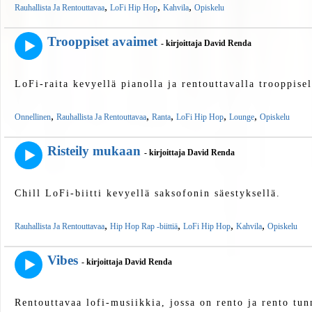
,
,
,
Rauhallista Ja Rentouttavaa
LoFi Hip Hop
Kahvila
Opiskelu
Trooppiset avaimet
- kirjoittaja David Renda
LoFi-raita kevyellä pianolla ja rentouttavalla trooppisell
,
,
,
,
,
Onnellinen
Rauhallista Ja Rentouttavaa
Ranta
LoFi Hip Hop
Lounge
Opiskelu
Risteily mukaan
- kirjoittaja David Renda
Chill LoFi-biitti kevyellä saksofonin säestyksellä.
,
,
,
,
Rauhallista Ja Rentouttavaa
Hip Hop Rap -biittiä
LoFi Hip Hop
Kahvila
Opiskelu
Vibes
- kirjoittaja David Renda
Rentouttavaa lofi-musiikkia, jossa on rento ja rento tu