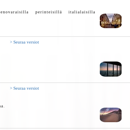
novaraisilla perinteisillä italialaisilla
> Seuraa versiot
> Seuraa versiot
aa.