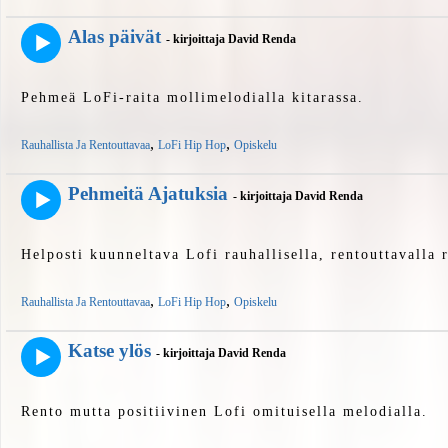
Alas päivät
- kirjoittaja David Renda
Pehmeä LoFi-raita mollimelodialla kitarassa.
,
,
Rauhallista Ja Rentouttavaa
LoFi Hip Hop
Opiskelu
Pehmeitä Ajatuksia
- kirjoittaja David Renda
Helposti kuunneltava Lofi rauhallisella, rentouttavalla 
,
,
Rauhallista Ja Rentouttavaa
LoFi Hip Hop
Opiskelu
Katse ylös
- kirjoittaja David Renda
Rento mutta positiivinen Lofi omituisella melodialla.