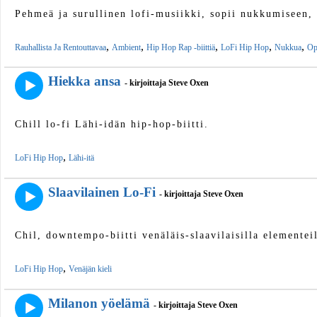
Pehmeä ja surullinen lofi-musiikki, sopii nukkumiseen,
,
,
,
,
,
Rauhallista Ja Rentouttavaa
Ambient
Hip Hop Rap -biittiä
LoFi Hip Hop
Nukkua
Op
Hiekka ansa
- kirjoittaja Steve Oxen
Chill lo-fi Lähi-idän hip-hop-biitti.
,
LoFi Hip Hop
Lähi-itä
Slaavilainen Lo-Fi
- kirjoittaja Steve Oxen
Chil, downtempo-biitti venäläis-slaavilaisilla elementeil
,
LoFi Hip Hop
Venäjän kieli
Milanon yöelämä
- kirjoittaja Steve Oxen