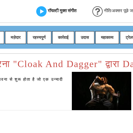
रॉयल्टी मुक्त संगीत
नीति/अक्सर पूछे जान
मज़ेदार
रहस्यपूर्ण
कार्रवाई
उदास
महाकाव्य
ट्रेल
ना "Cloak And Dagger" द्वारा 
वना से शुरू होता है जो एक उन्मादी