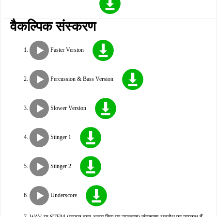
वैकल्पिक संस्करण
Faster Version
Percussion & Bass Version
Slower Version
Stinger 1
Stinger 2
Underscore