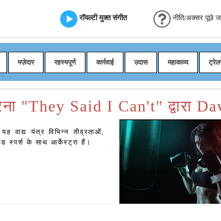
रॉयल्टी मुक्त संगीत
नीति/अक्सर पूछे जान
मज़ेदार
रहस्यपूर्ण
कार्रवाई
उदास
महाकाव्य
ट्रेल
ा "They Said I Can't" द्वारा Da
ह वाद्य यंत्र विभिन्न तीव्रताओं,
स्पर्श के साथ आर्केस्ट्रा हैं।