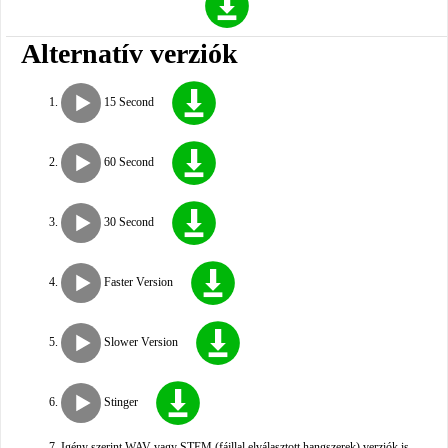
Alternatív verziók
15 Second
60 Second
30 Second
Faster Version
Slower Version
Stinger
Igény szerint WAV vagy STEM (fájllal elválasztott hangszerek) verziók is